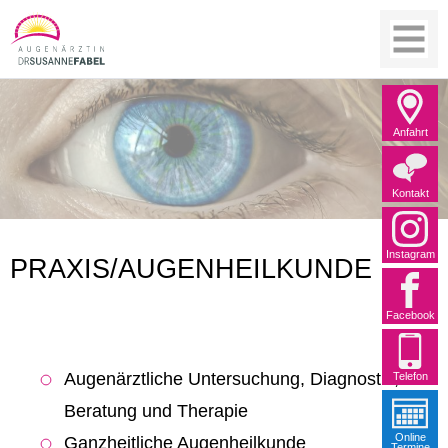
Navigatio
überspri
Anfahrt
Kontakt
Instagram
PRAXIS/AUGENHEILKUNDE
Facebook
Augenärztliche Untersuchung, Diagnostik,
Telefon
Beratung und Therapie
Online
Ganzheitliche Augenheilkunde
Termine